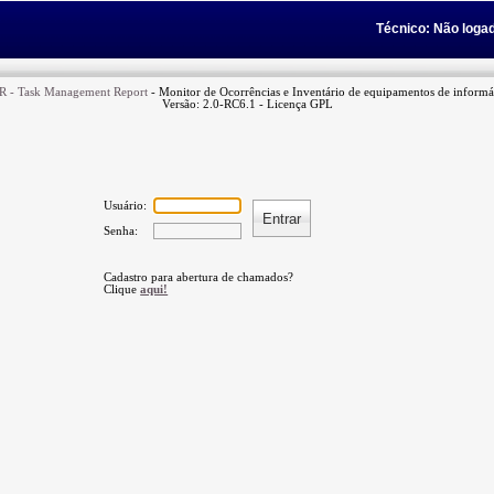
Técnico:
Não loga
 - Task Management Report
- Monitor de Ocorrências e Inventário de equipamentos de informát
Versão: 2.0-RC6.1 - Licença GPL
Usuário:
Senha:
Cadastro para abertura de chamados?
Clique
aqui!